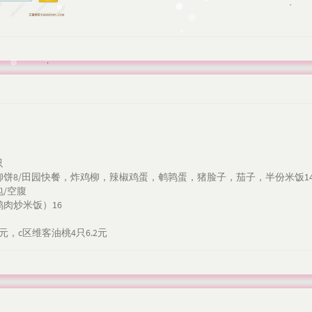
只
饼8/田园快餐，炸鸡柳，辣椒鸡蛋，鹌鹑蛋，猪脸子，茄子，半份米饭1
/空腹
肉炒米饭）16
，c区维客油桃4只6.2元