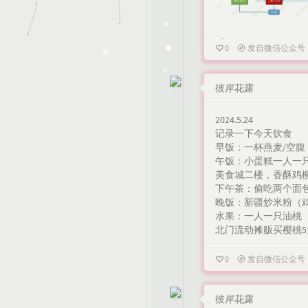
0
发自微信公众号
彼岸花露
2024.5.24
记录一下今天饮食
早饭：一杯燕麦/空腹
午饭：小蛋糕一人一
美食城二楼，香酥鸡柳
下午茶：偷吃两个面包
晚饭：新疆炒米粉（鸡
水果：一人一只油桃
北门流动摊贩买樱桃5元
0
发自微信公众号
彼岸花露