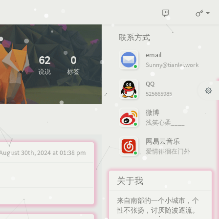
联系方式
email
62
0
Sunny@tianlei.work
说说
标签
QQ
525665985
微博
浅笑心柔____
网易云音乐
爱情徘徊在门外
August 30th, 2024 at 01:38 pm
关于我
来自南部的一个小城市，个
性不张扬，讨厌随波逐流。