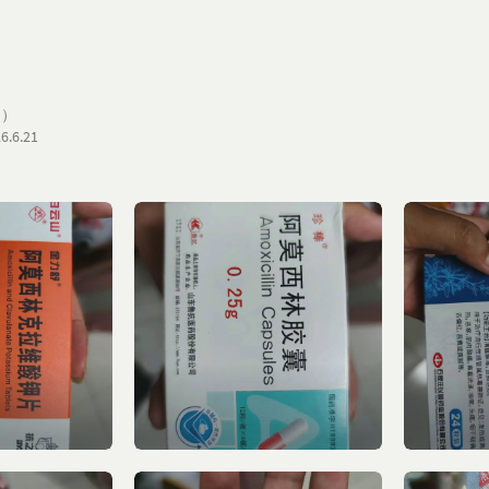
只）
.6.21