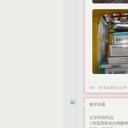
0
发自微信公众号
彼岸花露
记录药箱药品
1.阿莫西林克拉维酸