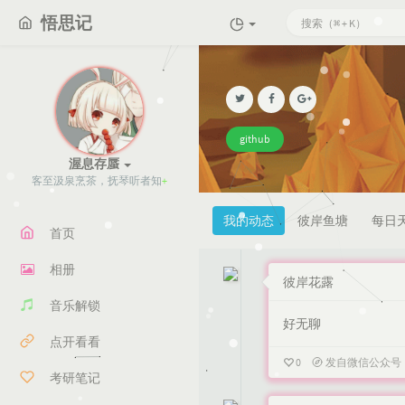
悟思记
github
渥息存蜃
客至汲泉烹茶，
I
R
^
H
F
我的动态
彼岸鱼塘
每日
首页
相册
彼岸花露
音乐解锁
好无聊
点开看看
0
发自微信公众号
考研笔记