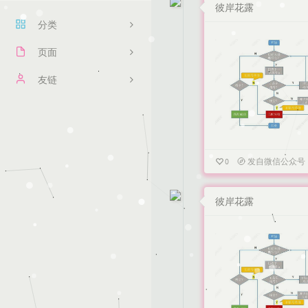
彼岸花露
分类
页面
1
文章归档
友链
7
留言板
悟思记
0
友情链接
0
关于
0
发自微信公众号
0
计算机
彼岸花露