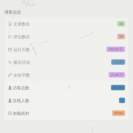
次
数:
博客信息
文章数目
16
评论数目
98
运行天数
4年307天
最后活动
2 年前
全站字数
23.69 万
访客总数
98,591
在线人数
2
加载耗时
37 ms