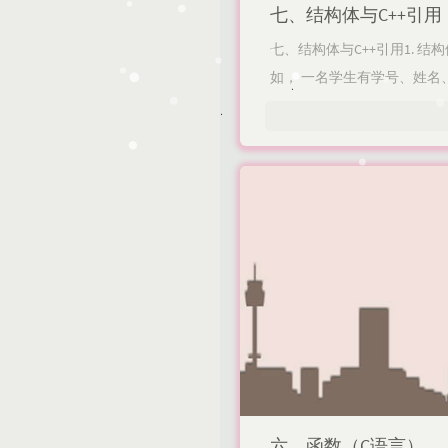
七、结构体与C++引用
留言板
悟思记
七、结构体与C++引用1.
友情链接
如， 一名学生有学号、姓名、
关于
六、函数（C语言）