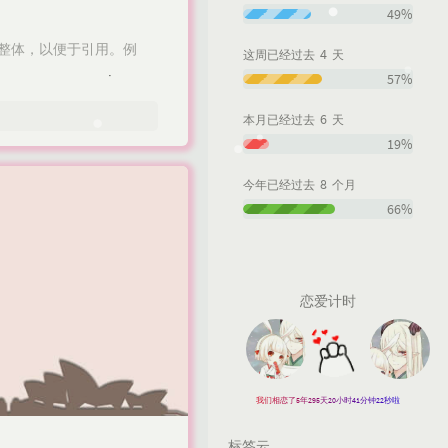
49%
个整体，以便于引用。例
4
这周已经过去
天
57%
6
本月已经过去
天
19%
8
今年已经过去
个月
66%
恋爱计时
我们相恋了5年295天20小时41分钟23秒啦
标签云