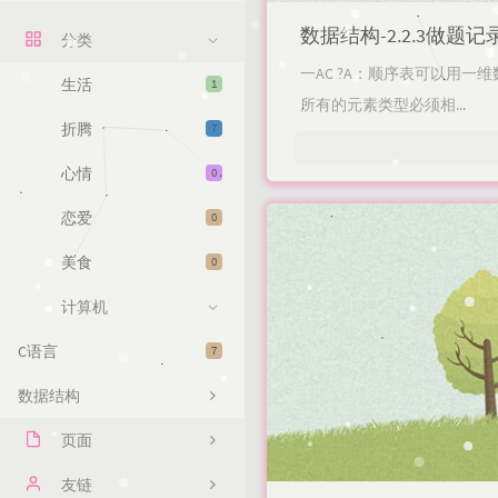
数据结构-2.2.3做题记
分类
一AC ?A：顺序表可以用
生活
1
所有的元素类型必须相...
折腾
7
心情
0
恋爱
0
美食
0
计算机
C语言
7
数据结构
页面
文章归档
友链