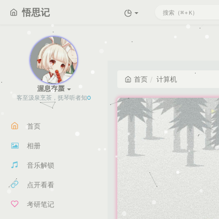
悟思记
首页
计算机
渥息存蜃
客至汲泉烹
C
"
.
3
8
首页
相册
音乐解锁
点开看看
考研笔记