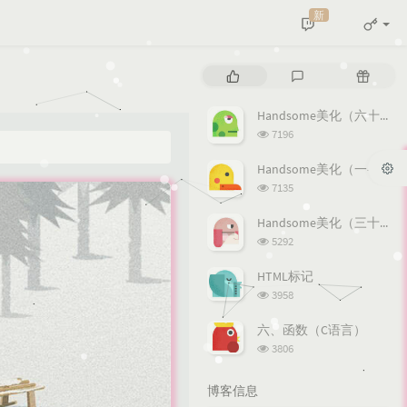
新
热
最
随
门
新
机
文
评
文
Handsome美化（六十一—八十五）
章
论
章
浏
7196
览
次
Handsome美化（一—三十）
数:
浏
7135
览
次
Handsome美化（三十一—六十）
数:
浏
5292
览
次
HTML标记
数:
浏
3958
览
次
六、函数（C语言）
数:
浏
3806
览
次
博客信息
数: