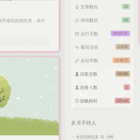
文章数目
16
评论数目
98
是顺序储存的线性表，表中
运行天数
4年307天
最后活动
2 年前
全站字数
23.69 万
访客总数
98,596
在线人数
1
加载耗时
119 ms
岁月不待人
11
今日已经过去
小时