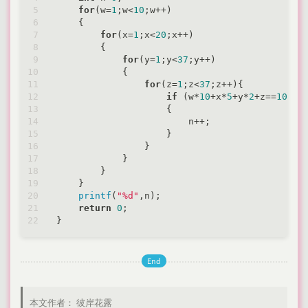
for
(w=
1
;w<
10
;w++)

    {

for
(x=
1
;x<
20
;x++)

        {

for
(y=
1
;y<
37
;y++)

            {

for
(z=
1
;z<
37
;z++){

if
 (w*
10
+x*
5
+y*
2
+z==
100
&&
                    {

                        n++;

                    }

                }

            }

        }

    }

printf
(
"%d"
,n);

return
0
;

End
本文作者：
彼岸花露