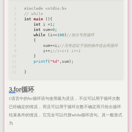
#
include
<stdio.h>
// while
int
main
()
{

int
 i =
1
;

int
 sum=
0
;

while
 (i<=
100
)
//加分号死循环
    {

        sum+=i;
//没有趋近于假的操作也会死循环
        i++;
//i=i+1 i+=1
    }

printf
(
"%d"
,sum);

3.for循环
C语言中的for循环语句使用最为灵活， 不仅可以用于循环次数
已经确定的情况， 而且可以用于循环次数不确定而只给出循环
结束条件的情况， 它完全可以代替while循环语句。其一般形式
为