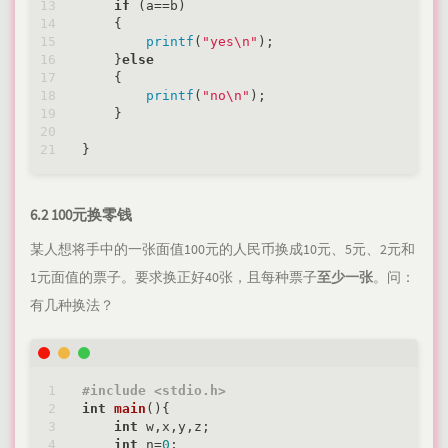
if
 (a==b)

    {

printf
(
"yes\n"
);

    }
else
    {

printf
(
"no\n"
);

    }

6.2 100元换零钱
某人想将手中的一张面值100元的人民币换成10元、5元、2元和
1元面值的票子。要求换正好40张，且每种票子
至少一张
。问：
有几种换法？
#
include
<stdio.h>
int
main
()
{

int
 w,x,y,z;

int
 n=
0
;
