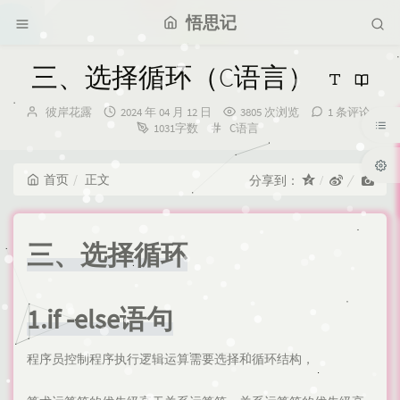
悟思记
三、选择循环（C语言）
博
发
彼岸花露
2024 年 04 月 12 日
3805 次浏览
1 条评论
主：
布
分
1031字数
C语言
时
类：
间：
首页
正文
分享到：
三、选择循环
1.if -else语句
程序员控制程序执行逻辑运算需要选择和循环结构，