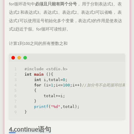
for循环语句中
必须且只能有两个分号
， 用于分割表达式1、表
达式2 和表达式3。表达式1、表达式2、表达式3可以省略， 表
达式1可以使用逗号初始化多个变量，表达式3的作用是使表达
式2趋近于假。for循环可读性好。
计算1到100之间的所有整数之和
#
include
<stdio.h>
int
main
()
{

int
 i,total=
0
;

for
 (i=
1
;i<=
100
;i++)
//加分号不会死循环结果会不
    {

        total+=i;

    }

printf
(
"%d"
,total);

4.continue语句