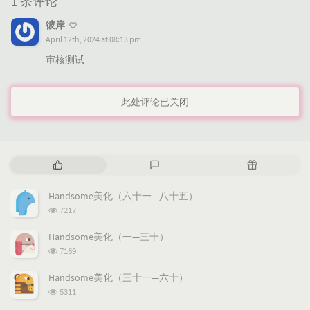
1 条评论
彼岸
April 12th, 2024 at 08:13 pm
审核测试
此处评论已关闭
热
最
随
门
新
机
文
评
文
Handsome美化（六十一—八十五）
章
论
章
浏
7217
览
次
Handsome美化（一—三十）
数:
浏
7169
览
次
Handsome美化（三十一—六十）
数:
浏
5311
览