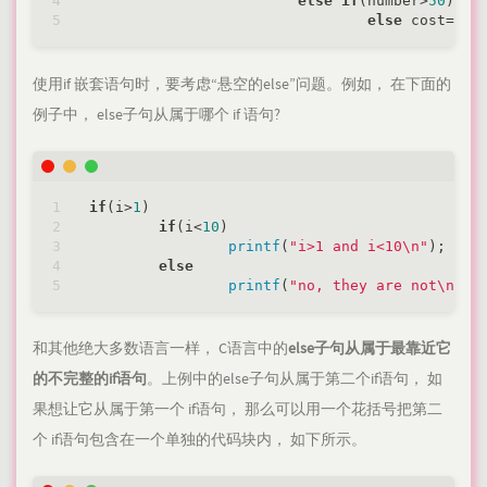
else
if
(number>
50
) co
else
 cost=
0
使用if 嵌套语句时，要考虑“悬空的else”问题。例如， 在下面的
例子中， else子句从属于哪个 if 语句?
if
(i>
1
)

if
(i<
10
)

printf
(
"i>1 and i<10\n"
);

else
printf
(
"no, they are not\n"
和其他绝大多数语言一样， C语言中的
else子句从属于最靠近它
的不完整的if语句
。上例中的else子句从属于第二个if语句， 如
果想让它从属于第一个 if语句， 那么可以用一个花括号把第二
个 if语句包含在一个单独的代码块内， 如下所示。