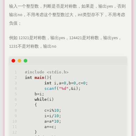
输入一个整型数，判断是否是对称数，如果是，输出yes，否则
输出no，不用考虑这个整型数过大，int类型存不下，不用考虑
负值；
例如 12321是对称数，输出yes，124421是对称数，输出yes，
1231不是对称数，输出no
#
include
<stdio.h>
int
main
()
{

int
 i,a=
0
,b=
0
,c=
0
;

scanf
(
"%d"
,&i);

    b=i;

while
(i)

    {

        c=i%
10
;

        i=i/
10
;

        a=a*
10
;

        a+=c;

    }
