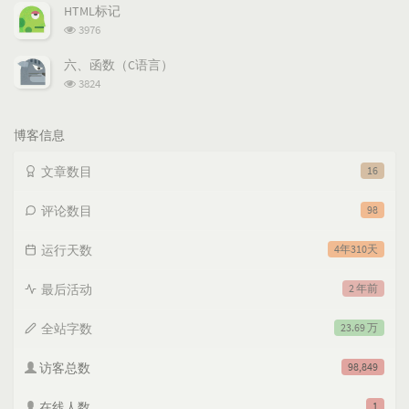
次
HTML标记
数:
浏
3976
览
次
六、函数（C语言）
数:
浏
3824
览
次
数:
博客信息
文章数目
16
评论数目
98
运行天数
4年310天
最后活动
2 年前
全站字数
23.69 万
访客总数
98,849
在线人数
1