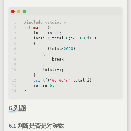
#
include
<stdio.h>
int
main
()
{

int
 i,total;

for
(i=
1
,total=
0
;i<=
100
;i++)

    {

if
(total>
2000
)

        {

break
;

        }

        total+=i;

    }

printf
(
"%d %d\n"
,total,i);

return
0
;

6.列题
6.1 判断是否是对称数