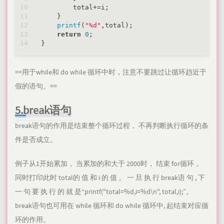
        total+=i;

    }

printf
(
"%d"
,total);

return
0
;

==用于while和 do while 循环中时，注意不要跳过让循环趋近于
假的语句。==
5.break语句
break语句的作用是结束整个循环过程， 不再判断执行循环的条
件是否成立。
例子从1开始累加， 当累加的和大于 2000时， 结束 for循环，
同时打印此时 total的 值 和 i 的 值 。 一 旦 执 行 break语 句 , 下
一 句 要 执 行 的 就 是“printf("total=%d,i=%d\n", total,i);”。
break语句也可用在 while 循环和 do while 循环中, 起结束对应循
环的作用。