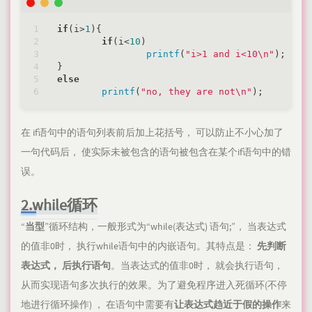
if
(i>
1
){

if
(i<
10
)

printf
(
"i>1 and i<10\n"
);

else
printf
(
"no, they are not\n"
在 if语句中的语句列表前后加上花括号， 可以防止不小心加了
一句代码后， 使实际未被包含的语句被包含在某个if语句中的错
误。
2.while循环
“
当型
”循环结构，一般形式为“while(表达式) 语句;”， 当表达式
的值非0时， 执行while语句中的内嵌语句。其特点是：
先判断
表达式， 后执行语句
。当表达式的值非0时， 就会执行语句，
从而实现语句多次执行的效果。为了避免程序进入死循环(不停
地进行循环操作) ， 在语句中需要有
让表达式趋近于假的操作
来