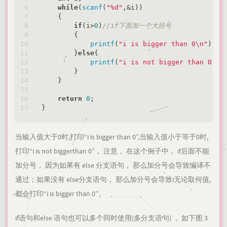
while
(
scanf
(
"%d"
,&i))

    {

if
(i>
0
)
//if下面加一个大括号
        {

printf
(
"i is bigger than 0\n"
);

        }
else
{

printf
(
"i is not bigger than 0\n"
)
        }

    }

return
0
;

当输入值大于0时,打印“i is bigger than 0”,当输入值小于等于0时,
打印“i is not biggerthan 0”， 注意， 在这个例子中， if后面不能
加分号， 因为如果有 else 分支语句， 那么加分号会导致编译不
通过；如果没有 else分支语句， 那么加分号会导致i无论取何值,
都会打印“i is bigger than 0”。
if语句和else 语句也可以多个同时使用(多分支语句) ， 如下图 3