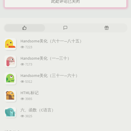
此处评论已关闭
热
最
随
门
新
机
文
评
文
Handsome美化（六十一—八十五）
章
论
章
浏
7223
览
次
Handsome美化（一—三十）
数:
浏
7173
览
次
Handsome美化（三十一—六十）
数:
浏
5312
览
次
HTML标记
数:
浏
3985
览
次
六、函数（C语言）
数:
浏
3825
览
次
数: