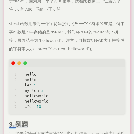
于"how"，因为第一个字符 h 相等，接着比较第二个位置的字
符，e 的 ASCII 码值小于 o 的，
strcat 函数用来将一个字符串接到另外一个字符串的末尾。例中
字符数组 c 中存储的是"hello"，我们将 d 中的"world"与 c 拼
接，最终结果为"helloworld"。注意，目标数组必须大于拼接后
的字符串大小，sizeof(c)>strlen(“helloworld”)。
hello

hello

len=
5
my len=
5
helloworld

helloworld

c?d=
-10
9. 例题
1、如果字符串没有结束符’\0’，也可以使用 strlen 正确统计长度