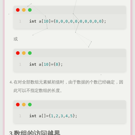
int
 a[
10
]={
0
,
0
,
0
,
0
,
0
,
0
,
0
,
0
,
0
,
0
或
int
 a[
10
]={
0
在对全部数组元素赋初值时，由于数据的个数已经确定，因
此可以不指定数组的长度。
int
 a[]={
1
,
2
,
3
,
4
,
5
3.数组的访问越界