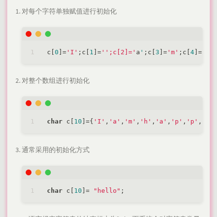
对每个字符单独赋值进行初始化
c[
0
]=
'I'
;c[
1
]=
'';c[2]='
a
'
;c[
3
]=
'm'
;c[
4
]=
'';
对整个数组进行初始化
char
 c[
10
]={
'I'
,
'a'
,
'm'
,
'h'
,
'a'
,
'p'
,
'p'
,
'y'
通常采用的初始化方式
char
 c[
10
]= 
"hello"