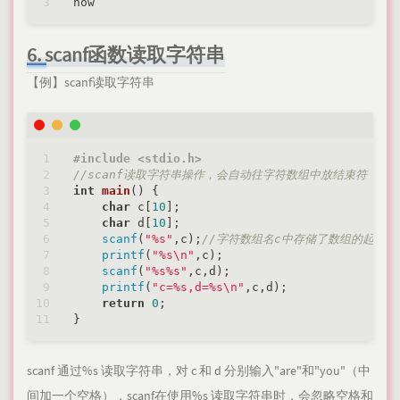
6. scanf函数读取字符串
【例】scanf读取字符串
#
include
<stdio.h>
//scanf读取字符串操作，会自动往字符数组中放结束符
int
main
()
{

char
 c[
10
];

char
 d[
10
];

scanf
(
"%s"
,c);
//字符数组名c中存储了数组的起始
printf
(
"%s\n"
,c);

scanf
(
"%s%s"
,c,d);

printf
(
"c=%s,d=%s\n"
,c,d);

return
0
;

scanf 通过%s 读取字符串，对 c 和 d 分别输入"are"和"you"（中
间加一个空格），scanf在使用%s 读取字符串时，会忽略空格和