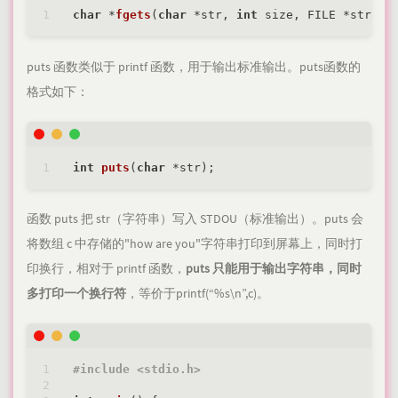
char
 *
fgets
(
char
 *str, 
int
 size, FILE *stream
puts 函数类似于 printf 函数，用于输出标准输出。puts函数的
格式如下：
int
puts
(
char
 *str)
函数 puts 把 str（字符串）写入 STDOU（标准输出）。puts 会
将数组 c 中存储的"how are you"字符串打印到屏幕上，同时打
印换行，相对于 printf 函数，
puts 只能用于输出字符串，同时
多打印一个换行符
，等价于printf(“%s\n”,c)。
#
include
<stdio.h>