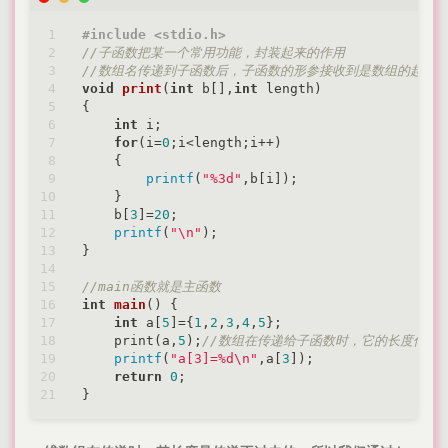
#
include
<stdio.h>
//子函数把某一个常用功能，封装起来的作用
//数组名传递到子函数后，子函数的形参接收到是数组的起始
void
print
(
int
 b[],
int
 length)
{

int
 i;

for
(i=
0
;i<length;i++)

    {

printf
(
"%3d"
,b[i]);

    }

    b[
3
]=
20
;

printf
(
"\n"
);

}

//main函数就是主函数
int
main
()
{

int
 a[
5
]={
1
,
2
,
3
,
4
,
5
};

    print(a,
5
);
//数组在传递给子函数时，它的长度传递
printf
(
"a[3]=%d\n"
,a[
3
]);

return
0
;
