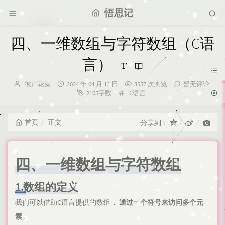
悟思记
四、一维数组与字符数组（C语
言）
博
发
彼岸花露
2024 年 04 月 13 日
3557 次浏览
暂无评论
主：
布
分
2105字数
C语言
时
类：
间：
首页
正文
分享到：
四、一维数组与字符数组
1.数组的定义
我们可以借助C语言提供的数组，
通过一个符号来访问多个元
素。