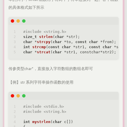
的具体格式如下所示
#
include
<string.h>
size_t
strlen
(
char
 *str)
char
 *
strcpy
(
char
 *to, 
const
char
 *from)
int
strcmp
(
const
char
 *str1, 
const
char
 *str2
char
 *
strcat
(
char
 *str1, constchar*str2)
传参类型char*，直接放入字符数组的数组名即可
【例】str 系列字符串操作函数的使用
#
include
<stdio.h>
#
include
<string.h>
int
mystrlen
(
char
 c[])
{
