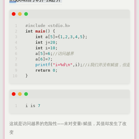
#
include
<stdio.h>
int
main
()
{

int
 a[
5
]={
1
,
2
,
3
,
4
,
5
};

int
 j=
20
;

int
 i=
10
;

    a[
5
]=
6
;
//访问越界
    a[
6
]=
7
;

printf
(
"i=%d\n"
,i);
//i我们并没有赋值，但是值
return
0
;

i is 
7
这就是访问越界的危险性——未对变量i 赋值，其值却发生了改
变