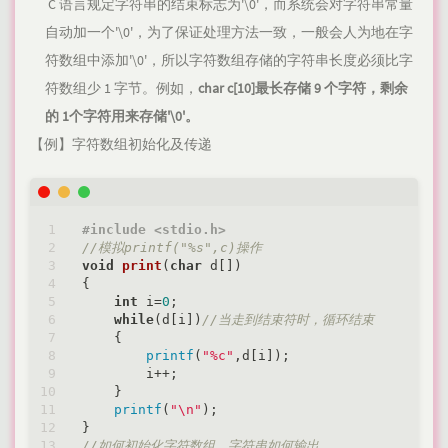
​ C 语言规定字符串的结束标志为'\0'，而系统会对字符串常量
自动加一个'\0'，为了保证处理方法一致，一般会人为地在字
符数组中添加'\0'，所以字符数组存储的字符串长度必须比字
符数组少 1 字节。例如，
char c[10]最长存储 9 个字符，剩余
的 1个字符用来存储'\0'。
【例】字符数组初始化及传递
#
include
<stdio.h>
//模拟printf("%s",c)操作
void
print
(
char
 d[])
{

int
 i=
0
;

while
(d[i])
//当走到结束符时，循环结束
    {

printf
(
"%c"
,d[i]);

        i++;

    }

printf
(
"\n"
);

//如何初始化字符数组，字符串如何输出