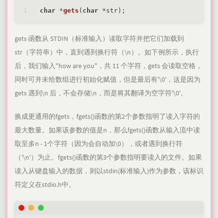
char
 *
gets
(
char
 *str)
gets 函数从 STDIN（标准输入）读取字符并把它们加载到
str（字符串）中，直到遇到换行符（\n）。如下例所示，执行
后，我们输入"how are you"，共 11 个字符，gets 会读取空格，
同时可并未给数组进行初始化赋值，但是最后有'\0'，这是因为
gets 遇到\n 后，不会存储\n，而是将其翻译为空字符'\0'。
换成更通用的fgets，fgets()函数的第2个参数指明了读入字符的
最大数量。如果该参数的值是n，那么fgets()函数从输入流中读
取至多n - 1个字符（因为会自动加\0），或者遇到换行符
（'\n'）为止。fgets()函数的第3个参数指明要读入的文件。如果
读入从键盘输入的数据，则以stdin(标准输入)作为参数，该标识
符定义在stdio.h中。