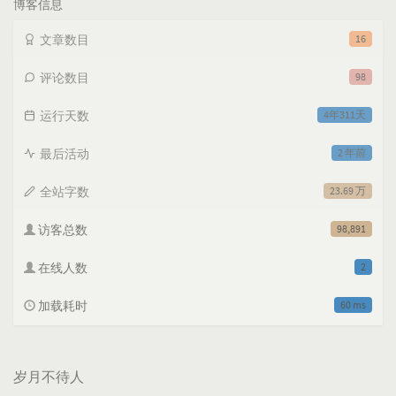
博客信息
文章数目
16
评论数目
98
运行天数
4年311天
最后活动
2 年前
全站字数
23.69 万
访客总数
98,891
在线人数
2
加载耗时
60 ms
岁月不待人