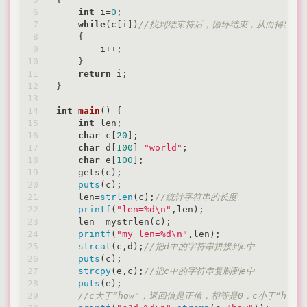
int
 i=
0
;

while
(c[i])
//找到结束符后，循环结束，从而得出字
    {

        i++;

    }

return
 i;

}

int
main
()
{

int
 len;

char
 c[
20
];

char
 d[
100
]=
"world"
;

char
 e[
100
];

    gets(c);

puts
(c);

    len=
strlen
(c);
//统计字符串的长度
printf
(
"len=%d\n"
,len);

    len= mystrlen(c);

printf
(
"my len=%d\n"
,len);

strcat
(c,d);
//把d中的字符串拼接到c中
puts
(c);

strcpy
(e,c);
//把c中的字符串复制到e中
puts
(e);

//c大于“how"，返回值是正值，相等是0，c小于”how