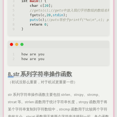
int
main
()
{

char
 c[
20
];

//gets(c);//gets中放入我们字符数组的数组名即可
    fgets(c,
20
,
stdin
);

puts
(c);
//puts等价于printf("%s\n",c); 
return
0
;

how are you

8. str 系列字符串操作函数
（初试没那么重要，对于机试更重要一些）
str 系列字符串操作函数主要包括 strlen、strcpy、strcmp、
strcat 等。strlen 函数用于统计字符串长度，strcpy 函数用于将
某个字符串复制到字符数组中，strcmp 函数用于比较两个字符
串的大小，strcat 函数用于将两个字符串连接到一起。各个函数