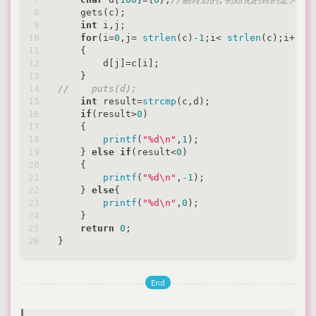
    gets(c);

int
 i,j;

for
(i=
0
,j= 
strlen
(c)
-1
;i< 
strlen
(c);i++,j-
    {

        d[j]=c[i];

//    puts(d);
int
 result=
strcmp
(c,d);

if
(result>
0
)

    {

printf
(
"%d\n"
,
1
);

    } 
else
if
(result<
0
)

    {

printf
(
"%d\n"
,
-1
);

    } 
else
{

printf
(
"%d\n"
,
0
);

    }

return
0
;

End