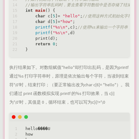
//输出字符串乱码时，要去查看字符数组中是否存储了结束符'\
int
main
()
{

char
 c[
5
]= 
"hello"
;
//使用这种方式初始化字符数组
char
 d[
5
]=
"how"
;

printf
(
"%s\n"
,c);
//使用%s来输出一个字符串，直接
printf
(
"%s\n"
,d)

    print(d);

return
0
;

执行结果如下。对数组赋值"hello"却打印出乱码，是因为printf
通过%s 打印字符串时，原理是依次输出每个字符，当读到结束
符'\0'时，结束打印；（要正常输出改为char c[6]= "hello"）。我
们通过 print 函数模拟实现 printf 的%s 打印效果，当 c[i]
为'\0'时，其值是 0，循环结束，也可以写为c[i]!='\0
hello����U

how
