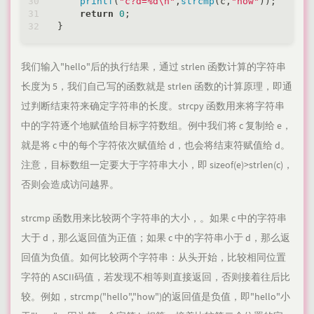
printf
(
"c?d=%d\n"
,
strcmp
(c,
"how"
));

return
0
;

我们输入"hello"后的执行结果，通过 strlen 函数计算的字符串
长度为 5，我们自己写的函数就是 strlen 函数的计算原理，即通
过判断结束符来确定字符串的长度。strcpy 函数用来将字符串
中的字符逐个地赋值给目标字符数组。例中我们将 c 复制给 e，
就是将 c 中的每个字符依次赋值给 d，也会将结束符赋值给 d。
注意，目标数组一定要大于字符串大小，即 sizeof(e)>strlen(c)，
否则会造成访问越界。
strcmp 函数用来比较两个字符串的大小，。如果 c 中的字符串
大于 d，那么返回值为正值；如果 c 中的字符串小于 d，那么返
回值为负值。如何比较两个字符串：从头开始，比较相同位置
字符的 ASCII码值，若发现不相等则直接返回，否则接着往后比
较。例如，strcmp("hello","how")的返回值是负值，即"hello"小