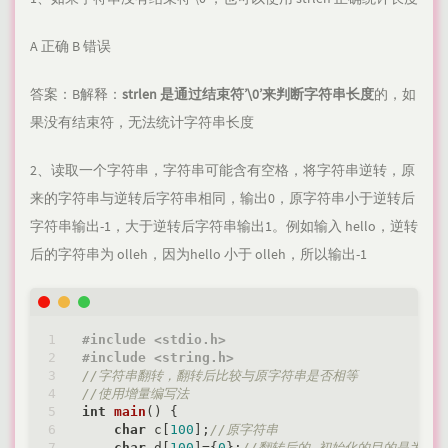
A 正确 B 错误
答案：B解释：
strlen 是通过结束符’\0’来判断字符串长度
的，如
果没有结束符，无法统计字符串长度
2、读取一个字符串，字符串可能含有空格，将字符串逆转，原
来的字符串与逆转后字符串相同，输出0，原字符串小于逆转后
字符串输出-1，大于逆转后字符串输出1。例如输入 hello，逆转
后的字符串为 olleh，因为hello 小于 olleh，所以输出-1
#
include
<stdio.h>
#
include
<string.h>
//字符串翻转，翻转后比较与原字符串是否相等
//使用增量编写法
int
main
()
{

char
 c[
100
];
//原字符串
char
 d[
100
]={
0
};
//翻转后的,初始化的目的是为了d