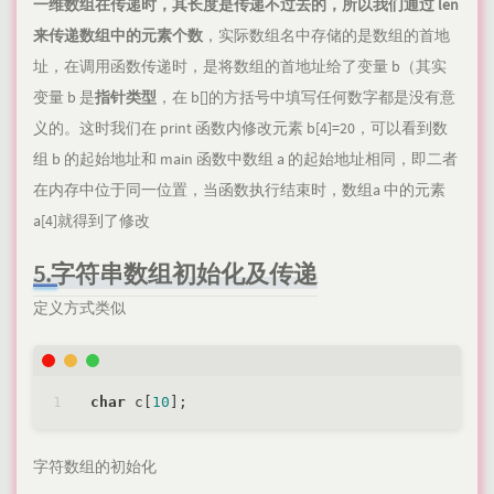
一维数组在传递时，其长度是传递不过去的，所以我们通过 len
来传递数组中的元素个数
，实际数组名中存储的是数组的首地
址，在调用函数传递时，是将数组的首地址给了变量 b（其实
变量 b 是
指针类型
，在 b[]的方括号中填写任何数字都是没有意
义的。这时我们在 print 函数内修改元素 b[4]=20，可以看到数
组 b 的起始地址和 main 函数中数组 a 的起始地址相同，即二者
在内存中位于同一位置，当函数执行结束时，数组a 中的元素
a[4]就得到了修改
5.字符串数组初始化及传递
定义方式类似
char
 c[
10
字符数组的初始化