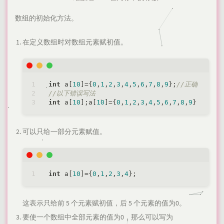
数组的初始化方法。
在定义数组时对数组元素赋初值。
int
 a[
10
]={
0
,
1
,
2
,
3
,
4
,
5
,
6
,
7
,
8
,
9
};
//正确
//以下错误写法
int
 a[
10
];a[
10
]={
0
,
1
,
2
,
3
,
4
,
5
,
6
,
7
,
8
,
9
可以只给一部分元素赋值。
int
 a[
10
]={
0
,
1
,
2
,
3
,
4
这表示只给前 5 个元素赋初值，后 5 个元素的值为0。
要使一个数组中全部元素的值为0，那么可以写为