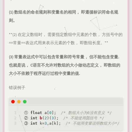
(1) 数组名的命名规则和变量名的相同， 即遵循标识符命名规
则。
**(2) 在定义数组时， 需要指定数组中元素的个数， 方括号中的
==常量==表达式用来表示元素的个数， 即数组长度。**
(3) 常量表达式中可以包含常量和符号常量， 但不能包含变量.
也就是说， C语言不允许对数组的大小做动态定义， 即数组的
大小不依赖于程序运行过程中变量的值.
错误例子
① 
float
 a[
0
];  
/* 数组大小为0没有意义 */
② 
int
b
(
2
)
(
3
)
;  
/* 不能使用圆括号 */
③ 
int
 k=
3
,a[k];  
/* 不能用变量说明数组大小*/