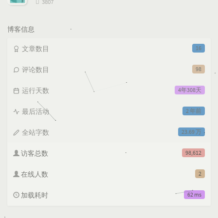
浏
3807
览
次
数:
博客信息
文章数目
16
评论数目
98
运行天数
4年308天
最后活动
2 年前
全站字数
23.69 万
访客总数
98,612
在线人数
2
加载耗时
62 ms