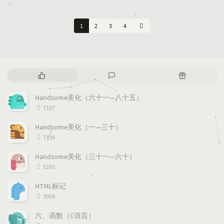
1
2
3
4
热
最
随
门
新
机
文
评
文
Handsome美化（六十一—八十五）
章
论
章
浏
7197
览
次
Handsome美化（一—三十）
数:
浏
7139
览
次
Handsome美化（三十一—六十）
数:
浏
5293
览
次
HTML标记
数:
浏
3959
览
次
六、函数（C语言）
数: