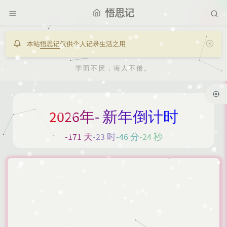
悟思记
本站
悟思记
仅供个人记录生活之用
学而不厌，诲人不倦。
2
0
2
6
年
-
新
年
倒
计
时
-171 天
-23 时
-46 分
-25 秒