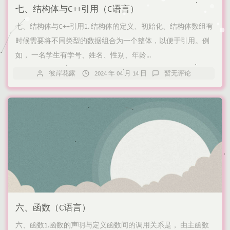
七、结构体与C++引用（C语言）
七、结构体与C++引用1. 结构体的定义、初始化、结构体数组有
时候需要将不同类型的数据组合为一个整体，以便于引用。例
如， 一名学生有学号、姓名、性别、年龄...
彼岸花露
2024 年 04 月 14 日
暂无评论
六、函数（C语言）
六、函数1.函数的声明与定义函数间的调用关系是， 由主函数