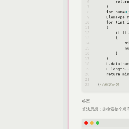
retur
    }

int
 num=
0
;
    ElemType 
for
 (
int
 
    {

if
 (L.
        {

            mi
            nu
        }

    }

    L.data[nu
    L.length--
return
 min
}
//基本正确
答案
算法思想：先搜索整个顺