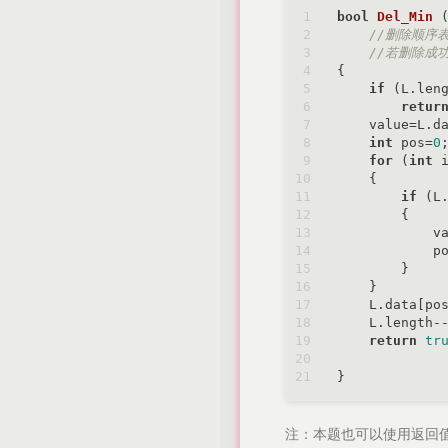
bool
Del_Min
//删除顺序
//若删除成功
{

if
 (L.len
retur
    value=L.d
int
 pos=
0
;
for
 (
int
 
    {

if
 (L.
        {

            va
            po
        }

    }

    L.data[po
    L.length--
return
tr
注：本题也可以使用返回