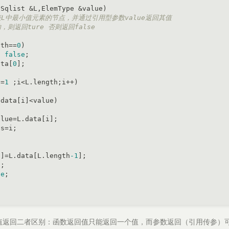
(Sqlist &L,ElemType &value)
表L中最小值元素的节点，并通过引用型参数value返回其值
，则返回ture 否则返回false
gth==
0
)

n
false
;

ata[
0
];



i=
1
 ;i<L.length;i++)

data[i]<value)

lue=L.data[i];

s=i;

s]=L.data[L.length
-1
];

;

ue
;

值返回二者区别：函数返回值只能返回一个值，而参数返回（引用传参）