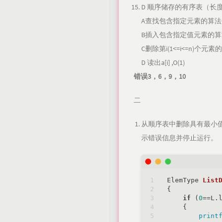
D 顺序储存的有序表（长
A查找包含指定元素的算法 ：
B插入包含指定值元素的算法 
C删除第i(1<=i<=n)个元
D 读出a[i] ,O(1)
错误3，6，9，10
二
从顺序表中删除具有最小
示错误信息并停止运行。
ElemType 
List
{

if
 (
0
==L.l
    {

print