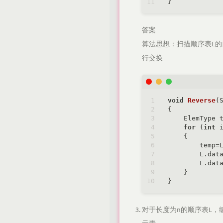
答案
算法思想：扫描顺序表L的前半部分元
行交换
void
Reverse
(
{

    ElemType 
for
 (
int
 
    {

        temp=L
        L.dat
        L.dat
    }

对于长度为n的顺序表L，