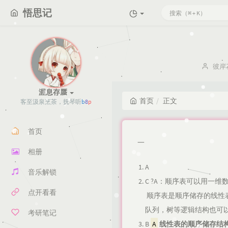
悟思记
博
彼岸
主：
渥息存蜃
首页
正文
客至汲
{
D
F
U
-
首页
一
相册
A
音乐解锁
C ?A：顺序表可以用一
点开看看
​ 顺序表是顺序储存的线
队列，树等逻辑结构也可
考研笔记
B
A
线性表的顺序储存结