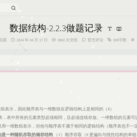
数据结构-2.2.3做题记录
发
花露
2024 年 04 月 17 日
3802 次浏览
暂无评论
509字数
布
时
间：
维数组表示，因此顺序表与一维数组在逻辑结构上是相同的（X）
性表，表中所有的元素类型必须相同，且必须连续存放。一维数组的元素可
以用一维数组表示，但他与顺序表不属于相同的逻辑结构（顺序表也不一
构是一种随机存取的储存结构
（√）顺序存取（X 更偏向与线性结构的单链