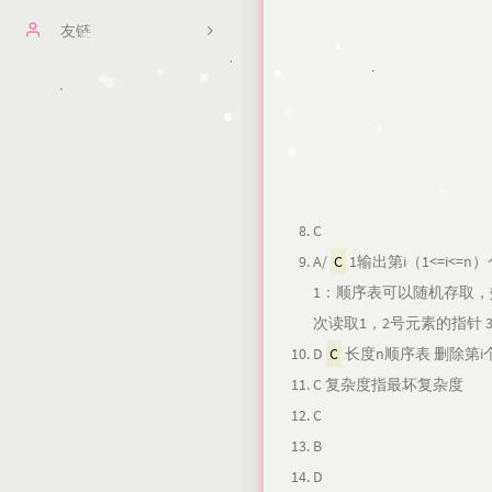
文章归档
友链
留言板
悟思记
友情链接
关于
C
A/
C
1输出第i（1<=i<
1：顺序表可以随机存取，
次读取1，2号元素的指针
D
C
长度n顺序表 删除第i个
C 复杂度指最坏复杂度
C
B
D