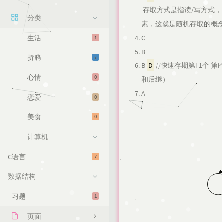
​ 存取方式是指读/写方
分类
素，这就是随机存取的概
生活
C
1
B
折腾
7
B
D
//快速存期第i-1个
心情
0
和后继）
A
恋爱
0
美食
0
计算机
C语言
7
数据结构
习题
1
页面