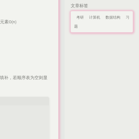
文章标签
考研
计算机
数据结构
习
素O(n)
题
素填补，若顺序表为空则显