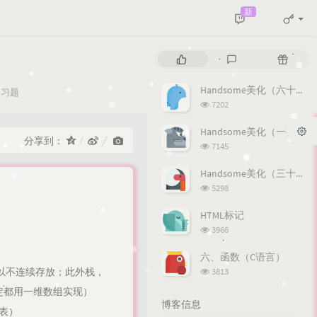
新
热
最
随
门
新
机
文
评
文
Handsome美化（六十一—八十五）
分
习题
章
论
章
浏
类：
7202
览
次
Handsome美化（一—三十）
分享到：
数:
浏
7145
览
次
Handsome美化（三十一—六十）
数:
浏
5298
览
次
HTML标记
数:
浏
3966
览
次
六、函数（C语言）
数:
浏
以不连续存放；此外栈，
3813
览
定都用一维数组实现）
次
博客信息
数:
表）