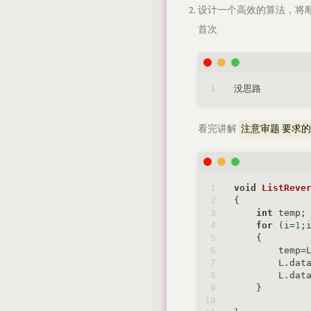
设计一个高效的算法，将顺
首次
看完讲解
注意审题 要求
void
ListReve
{

int
 temp;

for
 (i=
1
;
    {

        temp=L
        L.dat
        L.dat
    }
