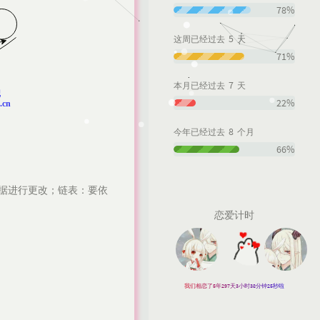
78%
5
这周已经过去
天
71%
7
本月已经过去
天
22%
8
今年已经过去
个月
66%
数据进行更改；链表：要依
恋爱计时
我们相恋了5年297天3小时38分钟27秒啦