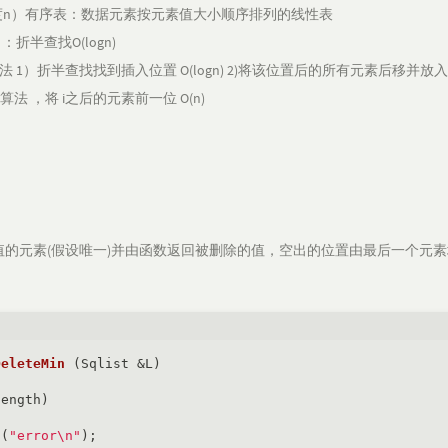
度n）有序表：数据元素按元素值大小顺序排列的线性表
折半查找O(logn)
1）折半查找找到插入位置 O(logn) 2)将该位置后的所有元素后移并放入元
素的算法 ，将 i之后的元素前一位 O(n)
值的元素(假设唯一)并由函数返回被删除的值，空出的位置由最后一个元
DeleteMin
(Sqlist &L)
ength)

f
(
"error\n"
);
