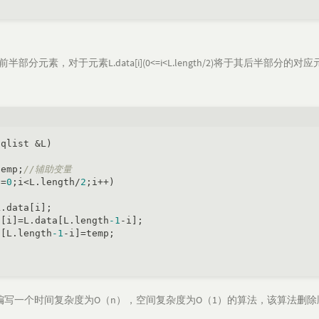
素，对于元素L.data[i](0<=i<L.length/2)将于其后半部分的对应元素L.dat
Sqlist &L)
temp;
//辅助变量
i=
0
;i<L.length/
2
;i++)

.data[i];

a[i]=L.data[L.length
-1
-i];

a[L.length
-1
-i]=temp;

编写一个时间复杂度为O（n），空间复杂度为O（1）的算法，该算法删除