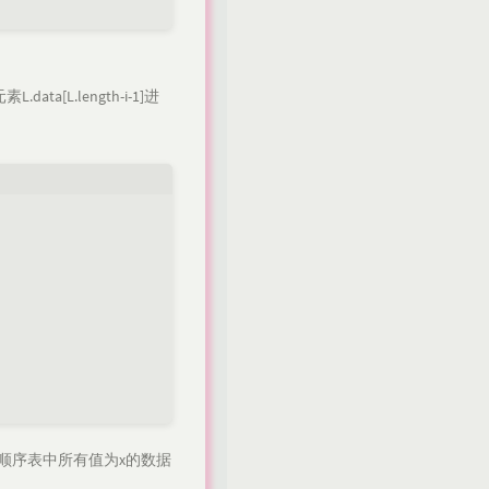
a[L.length-i-1]进
顺序表中所有值为x的数据