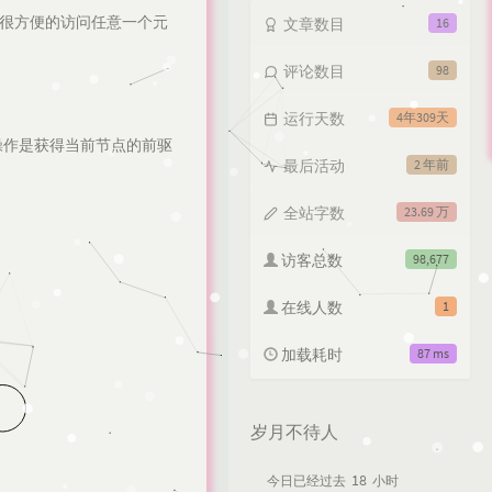
以很方便的访问任意一个元
文章数目
16
评论数目
98
运行天数
4年309天
的操作是获得当前节点的前驱
最后活动
2 年前
全站字数
23.69 万
访客总数
98,677
在线人数
1
加载耗时
87 ms
岁月不待人
18
今日已经过去
小时