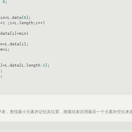
n
0
;



min=L.data[
0
];

i=
1
 ;i<L.length;i++)

data[i]<min)

n=L.data[i];

m=i;

m]=L.data[L.length
-1
];

;

;

序表，查找最小元素并记住其位置，搜索结束后用最后一个元素补空出来