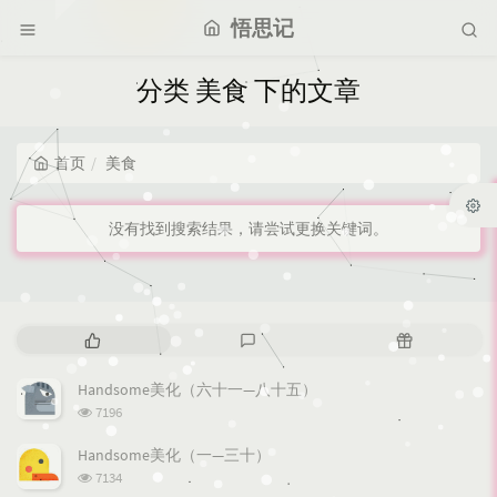
悟思记
分类 美食 下的文章
首页
美食
没有找到搜索结果，请尝试更换关键词。
热
最
随
门
新
机
文
评
文
Handsome美化（六十一—八十五）
章
论
章
浏
7196
览
次
Handsome美化（一—三十）
数:
浏
7134
览