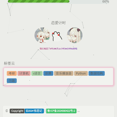
66%
恋爱计时
我们相恋了5年295天11小时34分钟31秒啦
标签云
考研
计算机
c语言
折腾
音乐播放器
Python
数据结构
习题
©
|
Copyright
©2024 悟思记
鲁ICP备
2024080422号-2
鲁公网安备3714810200048