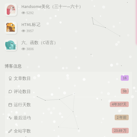
次
Handsome美化（三十一—六十）
数:
浏
5292
览
次
HTML标记
数:
浏
3957
览
次
六、函数（C语言）
数:
浏
3806
览
次
数:
博客信息
文章数目
16
评论数目
98
运行天数
4年307天
最后活动
2 年前
全站字数
23.69 万