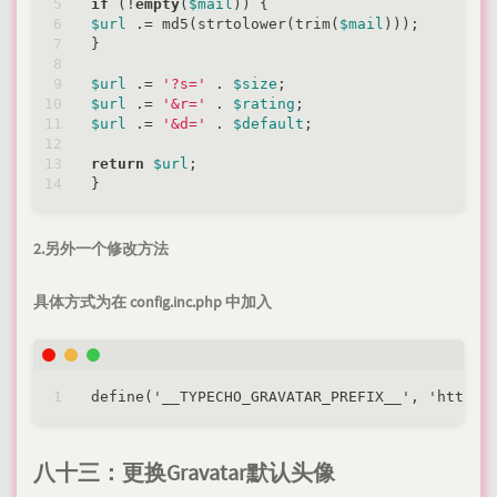
if
 (!
empty
(
$mail
$url
 .= md5(strtolower(trim(
$mail
)));

}

$url
 .= 
'?s='
 . 
$size
$url
 .= 
'&r='
 . 
$rating
$url
 .= 
'&d='
 . 
$default
;

return
$url
;

2.另外一个修改方法
具体方式为在
config.inc.php
中加入
define('__TYPECHO_GRAVATAR_PREFIX__', 'https
:
八十三：更换Gravatar默认头像