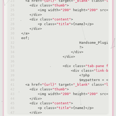
<
a href
=
"{url}"
 target
=
"_blank"
 class
=
"list
<
div class
=
"thumb"
>
<
img width
=
"200"
 height
=
"200"
 src
=
{im
<
/
div
>
<
div class
=
"content"
>
<
p class
=
"title"
>
{name}
<
/
p
>
<
/
div
>
<
/
a
>
eof;

                            Handsome_Plugin::
                            ?
>
<
/
div
>
<
/
div
>
<
div class
=
"tab-pane fade
<
div class
=
"link-box"
<
?php

                            $mypattern 
=
<
<
<
eo
<
a href
=
"{url}"
 target
=
"_blank"
 class
=
"list
<
div class
=
"thumb"
>
<
img width
=
"200"
 height
=
"200"
 src
=
{im
<
/
div
>
<
div class
=
"content"
>
<
p class
=
"title"
>
{name}
<
/
p
>
<
/
div
>