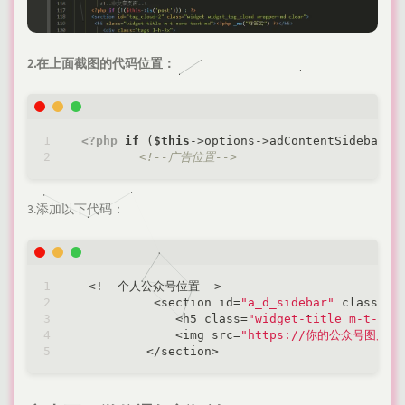
2.在上面截图的代码位置：
<?php
if
 (
$this
->options->adContentSidebar !
<!--广告位置-->
3.添加以下代码：
<
!
-
-
个人公众号位置
-
-
>
<
section id
=
"a_d_sidebar"
 class
=
"w
<
h5 class
=
"widget-title m-t-non
<
img src
=
"https://你的公众号图片地
<
/
section
>