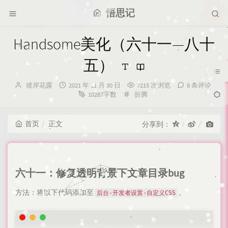
悟思记
Handsome美化（六十一—八十
五）
博
发
彼岸花露
2021 年 11 月 30 日
7215 次浏览
8 条评论
主：
布
分
10287字数
折腾
时
类：
间：
首页
正文
分享到：
六十一：修复透明背景下文章目录bug
方法：将以下代码添加至
。
后台-开发者设置-自定义CSS