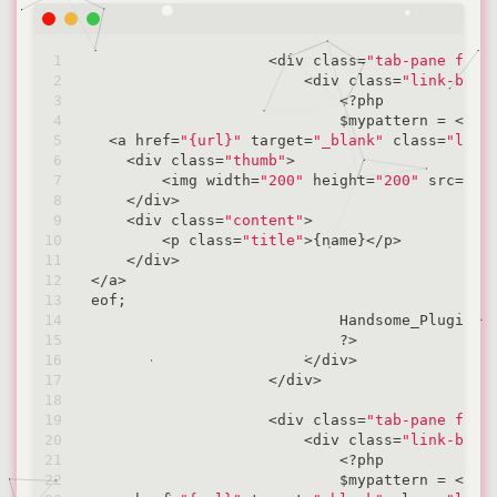
<
div class
=
"tab-pane fade
<
div class
=
"link-box"
<
?php

                            $mypattern 
=
<
<
<
eo
<
a href
=
"{url}"
 target
=
"_blank"
 class
=
"list
<
div class
=
"thumb"
>
<
img width
=
"200"
 height
=
"200"
 src
=
{im
<
/
div
>
<
div class
=
"content"
>
<
p class
=
"title"
>
{name}
<
/
p
>
<
/
div
>
<
/
a
>
eof;

                            Handsome_Plugin::
                            ?
>
<
/
div
>
<
/
div
>
<
div class
=
"tab-pane fade
<
div class
=
"link-box"
<
?php

                            $mypattern 
=
<
<
<
eo