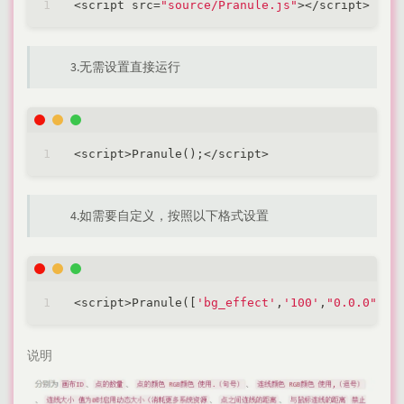
<
script src
=
"source/Pranule.js"
>
<
/
script
>
3.无需设置直接运行
<
script
>
Pranule();
<
/
script
>
4.如需要自定义，按照以下格式设置
<
script
>
Pranule([
'bg_effect'
,
'100'
,
"0.0.0"
,
"0
说明