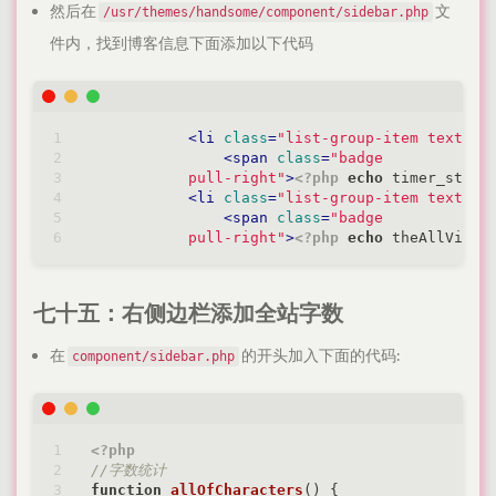
然后在
文
/usr/themes/handsome/component/sidebar.php
件内，找到博客信息下面添加以下代码
<
li
class
=
"list-group-item text-se
<
span
class
=
"badge

           pull-right"
>
<?php
echo
 timer_stop(
<
li
class
=
"list-group-item text-se
<
span
class
=
"badge

           pull-right"
>
<?php
echo
 theAllViews
七十五：右侧边栏添加全站字数
在
的开头加入下面的代码:
component/sidebar.php
<?php
//字数统计
function
allOfCharacters
(
) 
{
