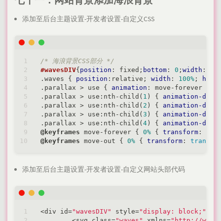
添加至后台主题设置-开发者设置-自定义CSS
/* 海浪背景CSS部分 */
#wavesDIV
{
position
: fixed;
bottom
: 
0
;
width
: 
10
.waves
 { 
position
:relative; 
width
: 
100%
; 
heig
.parallax
 > use { 
animation
: move-forever 
25s
.parallax
 > use
:nth-child
(
1
) { 
animation-dela
.parallax
 > use
:nth-child
(
2
) { 
animation-dela
.parallax
 > use
:nth-child
(
3
) { 
animation-dela
.parallax
 > use
:nth-child
(
4
) { 
animation-dela
@keyframes
 move-forever { 
0%
 { 
transform
: 
tra
@keyframes
 move-out { 
0%
 { 
transform
: 
transla
添加至后台主题设置-开发者设置-自定义网站头部代码
<
div id
=
"wavesDIV"
 style
=
"display: block;"
>
<
svg class
=
"waves"
 xmlns
=
"http://www.