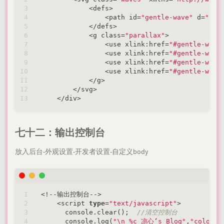
<
defs
>
<
path id
=
"gentle-wave"
 d
=
"M-1
<
/
defs
>
<
g class
=
"parallax"
>
<
use xlink:href
=
"#gentle-wave
<
use xlink:href
=
"#gentle-wave
<
use xlink:href
=
"#gentle-wave
<
use xlink:href
=
"#gentle-wave
<
/
g
>
<
/
svg
>
<
/
div
>
七十二：输出控制台
放入后台-外观设置-开发者设置-自定义body
<
!
-
-
输出控制台
-
-
>
<
script 
type
=
"text/javascript"
>
      console.clear();  
//清空控制台
      console.log(
"\n %c 凉心‘s Blog"
,
"color:#