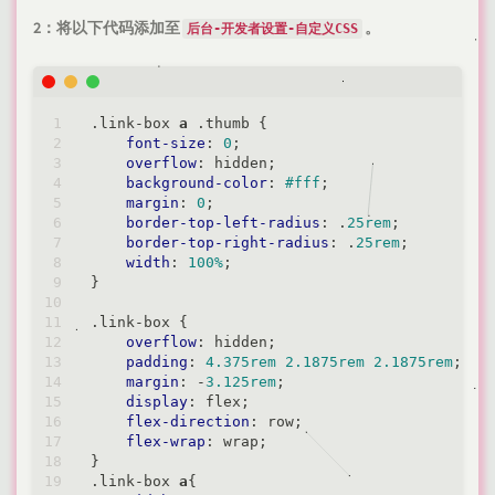
<
/
a
>
eof;

2：将以下代码添加至
。
后台-开发者设置-自定义CSS
                            Handsome_Plugin::
.link-box
a
.thumb
 {

font-size
: 
0
;

overflow
: hidden;

background-color
: 
#fff
;

margin
: 
0
;

border-top-left-radius
: .
25rem
;

border-top-right-radius
: .
25rem
;

width
: 
100%
;

}

.link-box
 {

overflow
: hidden;

padding
: 
4.375rem
2.1875rem
2.1875rem
;

margin
: -
3.125rem
;

display
: flex;

flex-direction
: row;

flex-wrap
: wrap;

.link-box
a
{
