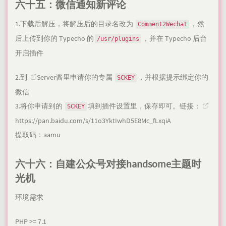
六十五：微信通知新评论
1.下载后解压，将解压后的目录名改为
，然
Comment2Wechat
后上传到你的 Typecho 的
，并在 Typecho 后台
/usr/plugins
开启插件
2.到
Server酱
里申请你的专属
，并根据提示绑定你的
SCKEY
微信
3.将你申请到的
填到插件设置里，保存即可。链接：
SCKEY
https://pan.baidu.com/s/11o3YktIwhD5E8Mc_fLxqiA
提取码：aamu
六十六：自建公众号对接handsome主题时
光机
环境需求
PHP >= 7.1