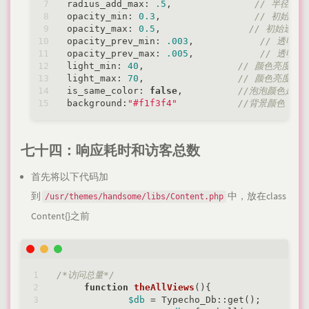
radius_add_max: 
.5
,               
// 半径增
opacity_min: 
0.3
,                 
// 初始透
opacity_max: 
0.5
,                
// 初始透明
opacity_prev_min: 
.003
,            
// 透明度
opacity_prev_max: 
.005
,            
// 透明度
light_min: 
40
,                 
// 颜色亮度最
light_max: 
70
,                 
// 颜色亮度最
is_same_color: 
false
,          
//泡泡颜色是否
background:
"#f1f3f4"
//背景颜色
七十四：响应耗时和访客总数
首先将以下代码加
到
中，放在class
/usr/themes/handsome/libs/Content.php
Content{}之前
/*访问总量*/
function
theAllViews
(
)
{

$db
 = Typecho_Db::get();
