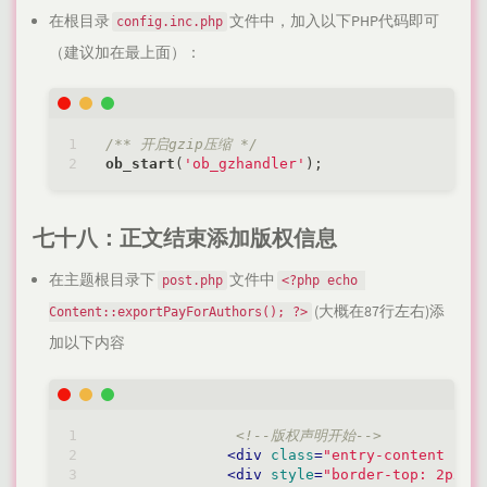
在根目录
文件中，加入以下PHP代码即可
config.inc.php
（建议加在最上面）：
/** 开启gzip压缩 */
ob_start
(
'ob_gzhandler'
七十八：正文结束添加版权信息
在主题根目录下
文件中
post.php
<?php echo 
(大概在87行左右)添
Content::exportPayForAuthors(); ?>
加以下内容
<!--版权声明开始-->
<
div
class
=
"entry-content l-h
<
div
style
=
"border-top: 2px d