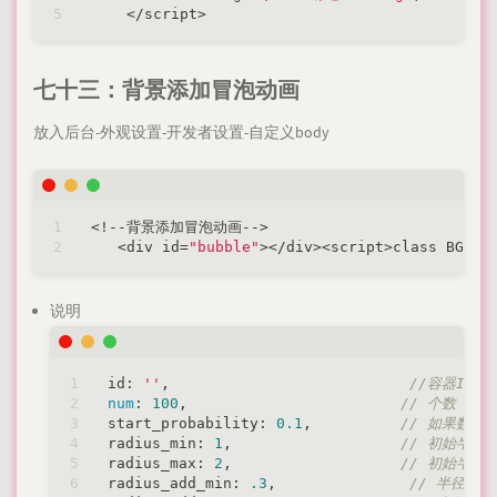
<
/
script
>
七十三：背景添加冒泡动画
放入后台-外观设置-开发者设置-自定义body
<
!
-
-
背景添加冒泡动画
-
-
>
<
div id
=
"bubble"
>
<
/
div
>
<
script
>
class BGBub
说明
id: 
''
,                           
//容器ID
num
: 
100
,                        
// 个数
start_probability: 
0.1
,          
// 如果数量
radius_min: 
1
,                   
// 初始半径
radius_max: 
2
,                   
// 初始半径
radius_add_min: 
.3
,               
// 半径增