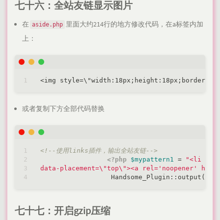
七十六：全站友链显示图片
在
里面大约214行的地方修改代码，在a标签内加
aside.php
上：
或者复制下方全部代码替换
<!--使用links插件，输出全站友链-->
<?php
$mypattern1
 = 
"<li dat
data-placement=\"top\"><a rel='noopener' href
                  Handsome_Plugin::output(
$my
七十七：开启gzip压缩