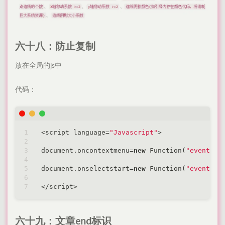
六十八：防止复制
放在全局的js中
代码：
<
script language
=
"Javascript"
>
document.oncontextmenu=
new
 Function(
"event.re
document.onselectstart=
new
 Function(
"event.re
<
/
script
>
六十九：文章end标识