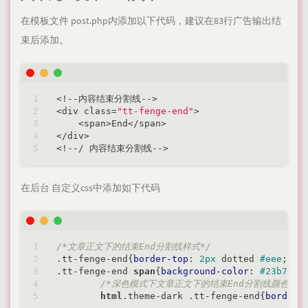
在模板文件 post.php内添加以下代码，建议在83行广告输出结
束后添加。
<
!
-
-
内容结束分割线
-
-
>
<
div class
=
"tt-fenge-end"
>
<
span
>
End
<
/
span
>
<
/
div
>
<
!
-
-
/
 内容结束分割线
-
-
>
在后台 自定义css中添加如下代码
/*文章正文下的结束End分割线样式*/
.tt-fenge-end
{
border-top
: 
2px
 dotted 
#eee
;
hei
.tt-fenge-end
span
{
background-color
: 
#23b7e5
;
/*深色模式下文章正文下的结束End分割线颜色*/
html
.theme-dark
.tt-fenge-end
{
border-