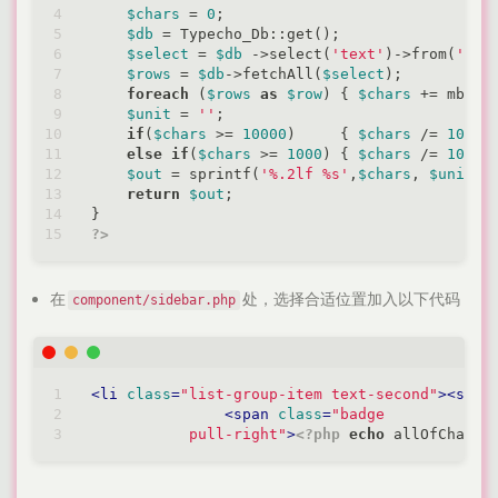
$chars
 = 
0
;

$db
 = Typecho_Db::get();

$select
 = 
$db
 ->select(
'text'
)->from(
'tab
$rows
 = 
$db
->fetchAll(
$select
);

foreach
 (
$rows
as
$row
) { 
$chars
 += mb_st
$unit
 = 
''
;

if
(
$chars
 >= 
10000
)     { 
$chars
 /= 
10000
else
if
(
$chars
 >= 
1000
) { 
$chars
 /= 
1000
;
$out
 = sprintf(
'%.2lf %s'
,
$chars
, 
$unit
);

return
$out
;

?>
在
处，选择合适位置加入以下代码
component/sidebar.php
<
li
class
=
"list-group-item text-second"
>
<
span
<
span
class
=
"badge 

           pull-right"
>
<?php
echo
 allOfCharac