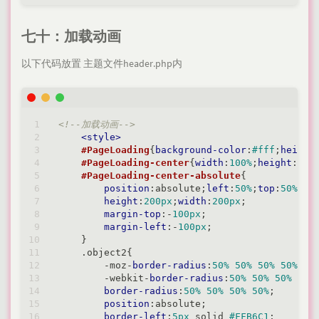
七十：加载动画
以下代码放置 主题文件header.php内
<!--加载动画-->
<
style
>
#PageLoading
{
background-color
:
#fff
;
height
#PageLoading-center
{
width
:
100%
;
height
:
100
#PageLoading-center-absolute
{

position
:absolute;
left
:
50%
;
top
:
50%
;

height
:
200px
;
width
:
200px
;

margin-top
:-
100px
;

margin-left
:-
100px
;

    }

.object2
{

        -moz-
border-radius
:
50%
50%
50%
50%
;

        -webkit-
border-radius
:
50%
50%
50%
50%
;
border-radius
:
50%
50%
50%
50%
;

position
:absolute;

border-left
:
5px
 solid 
#FFB6C1
;
