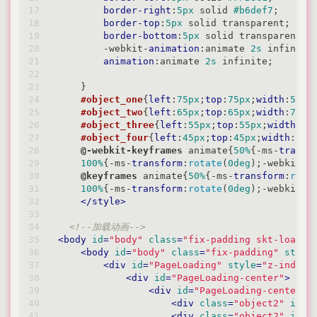
border-right
:
5px
 solid 
#b6def7
;

border-top
:
5px
 solid transparent;

border-bottom
:
5px
 solid transparent;

        -webkit-
animation
:animate 
2s
 infinite;
animation
:animate 
2s
 infinite;

    }

#object_one
{
left
:
75px
;
top
:
75px
;
width
:
50px
#object_two
{
left
:
65px
;
top
:
65px
;
width
:
70px
#object_three
{
left
:
55px
;
top
:
55px
;
width
:
90
#object_four
{
left
:
45px
;
top
:
45px
;
width
:
110
@-webkit-keyframes
 animate{
50%
{-ms-
transf
100%
{-ms-
transform
:
rotate
(
0deg
);-webkit-
t
@keyframes
 animate{
50%
{-ms-
transform
:
rota
100%
{-ms-
transform
:
rotate
(
0deg
);-webkit-
t
</
style
>
<!--加载动画-->
<
body
id
=
"body"
class
=
"fix-padding skt-loadin
<
body
id
=
"body"
class
=
"fix-padding"
style
<
div
id
=
"PageLoading"
style
=
"z-index:
<
div
id
=
"PageLoading-center"
>
<
div
id
=
"PageLoading-center-a
<
div
class
=
"object2"
id
=
"
<
div
class
=
"object2"
id
=
"