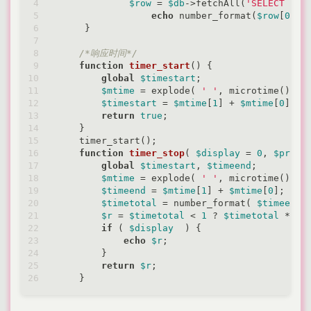
$row
 = 
$db
->fetchAll(
'SELECT SUM
echo
 number_format(
$row
[
0
][
'
     }

/*响应时间*/
function
timer_start
(
) 
{

global
$timestart
;

$mtime
 = explode( 
' '
, microtime()  );
$timestart
 = 
$mtime
[
1
] + 
$mtime
[
0
];

return
true
; 

    }

    timer_start();

function
timer_stop
(
$display
 = 
0
, 
$preci
global
$timestart
, 
$timeend
;

$mtime
 = explode( 
' '
, microtime()  );
$timeend
 = 
$mtime
[
1
] + 
$mtime
[
0
];

$timetotal
 = number_format( 
$timeend
 
$r
 = 
$timetotal
 < 
1
 ? 
$timetotal
 * 
10
if
 ( 
$display
  ) {

echo
$r
;

        }

return
$r
;
