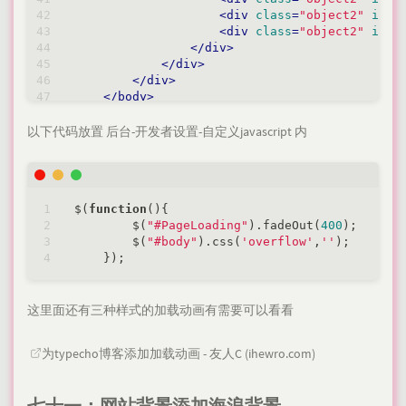
<
div
class
=
"object2"
id
=
"
<
div
class
=
"object2"
id
=
"
</
div
>
</
div
>
</
div
>
</
body
>
</
body
>
以下代码放置 后台-开发者设置-自定义javascript 内
$(
function
(
)
{

        $(
"#PageLoading"
).fadeOut(
400
);

        $(
"#body"
).css(
'overflow'
,
''
);

这里面还有三种样式的加载动画有需要可以看看
为typecho博客添加加载动画 - 友人C (ihewro.com)
七十一：网站背景添加海浪背景