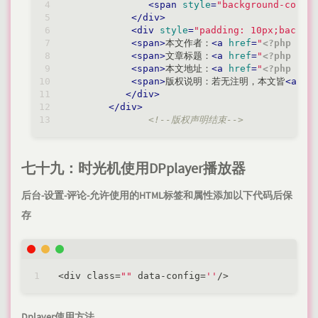
<
span
style
=
"background-color
</
div
>
<
div
style
=
"padding: 10px;backgr
<
span
>
本文作者：
<
a
href
=
"
<?php
$th
<
span
>
文章标题：
<
a
href
=
"
<?php
$th
<
span
>
本文地址：
<
a
href
=
"
<?php
$th
<
span
>
版权说明：若无注明，本文皆
<
a
hr
</
div
>
</
div
>
<!--版权声明结束-->
七十九：时光机使用DPplayer播放器
后台-设置-评论-允许使用的HTML标签和属性添加以下代码后保
存
<
div class
=
""
 data
-
config
=
''
/
>
Dplayer使用方法