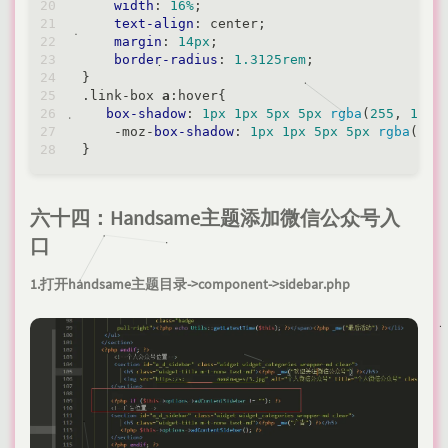
width
: 
16%
;

text-align
: center;

margin
: 
14px
;

border-radius
: 
1.3125rem
;

.link-box
a
:hover
{

box-shadow
: 
1px
1px
5px
5px
rgba
(
255
, 
112
,
    -moz-
box-shadow
: 
1px
1px
5px
5px
rgba
(
255
六十四：Handsame主题添加微信公众号入
口
1.打开handsame主题目录->component->sidebar.php