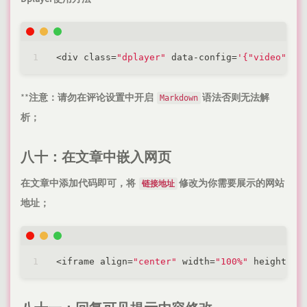
<
div class
=
"dplayer"
 data
-
config
=
'{"video":{
**
注意：请勿在评论设置中开启
语法否则无法解
Markdown
析；
八十：在文章中嵌入网页
在文章中添加代码即可，将
修改为你需要展示的网站
链接地址
地址；
<
iframe align
=
"center"
 width
=
"100%"
 height
=
"7