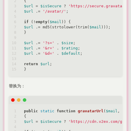
$url
 = 
$isSecure
 ? 
'https://secure.gravatar.c
$url
 .= 
'/avatar/'
;

if
 (!
empty
(
$mail
$url
 .= md5(strtolower(trim(
$mail
)));

}

$url
 .= 
'?s='
 . 
$size
$url
 .= 
'&r='
 . 
$rating
$url
 .= 
'&d='
 . 
$default
;

return
$url
;

替换为：
public
static
function
gravatarUrl
(
$mail
, 
$si
$url
 = 
$isSecure
 ? 
'https://cdn.v2ex.com/grav