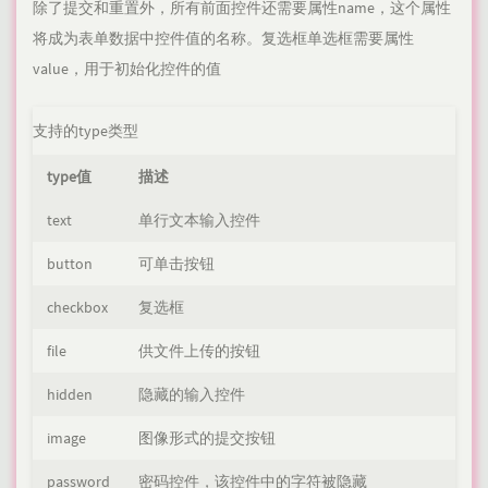
除了提交和重置外，所有前面控件还需要属性name，这个属性
将成为表单数据中控件值的名称。复选框单选框需要属性
value，用于初始化控件的值
支持的type类型
type值
描述
text
单行文本输入控件
button
可单击按钮
checkbox
复选框
file
供文件上传的按钮
hidden
隐藏的输入控件
image
图像形式的提交按钮
password
密码控件，该控件中的字符被隐藏