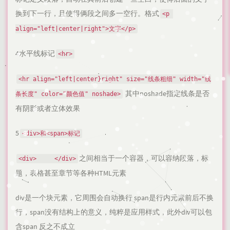
换到下一行，且使得俩段之间多一空行。格式
<p 
align="left|center|right">文字</p>
4水平线标记
<hr>
<hr align="left|center}right" size="线条粗细" width="线
其中noshade指定线条是否
条长度" color="颜色值" noshade>
有阴影或者立体效果
5
<div>和<span>标记
之间相当于一个容器，可以容纳段落，标
<div>     </div>
题，表格甚至章节等各种HTML元素
div是一个块元素，它周围会自动换行 span是行内元素前后不换
行，span没有结构上的意义，纯粹是应用样式，此外div可以包
含span 反之不成立