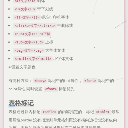
斜体
<i>文字</i>
带下划线
<u>文字</u>
标准打印机字体
<tt>文字</tt>
带删除线
<strike>文字</strike>
<sub>文字</sub>下标
上标
<sup>文字</sup>
大字体文体
<big>文字</big>
小字体文体
<small>文字</small>
4.设置文字颜色
有俩种方法：
标记中的text属性，
标记中的
<body>
<font>
color属性 同时设置
标记优先
<font>
表格标记
表格通过块内标记
的内容指定的，标记
最常
<table>
<table>
用属性border 没有指定则单元格剑既没有横向边框也没有纵向