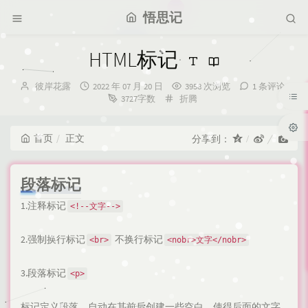
悟思记
HTML标记
博
发
彼岸花露
2022 年 07 月 20 日
3958 次浏览
1 条评论
主：
布
分
3727字数
折腾
时
类：
间：
首页
正文
分享到：
段落标记
1.注释标记
<!--文字-->
2.强制换行标记
不换行标记
<br>
<nobr>文字</nobr>
3.段落标记
<p>
标记定义段落，自动在其前后创建一些空白，使得后面的文字