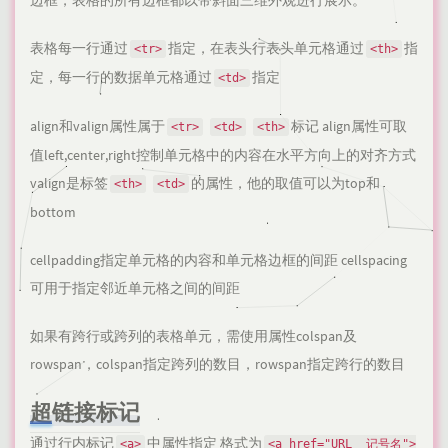
边框，表格的所有边框都以带斜面三维外观进行展示。
表格每一行通过
指定，在表头行表头单元格通过
指
<tr>
<th>
定，每一行的数据单元格通过
指定
<td>
align和valign属性属于
标记 align属性可取
<tr>
<td>
<th>
值left,center,right控制单元格中的内容在水平方向上的对齐方式
valign是标签
的属性，他的取值可以为top和
<th>
<td>
bottom
cellpadding指定单元格的内容和单元格边框的间距 cellspacing
可用于指定邻近单元格之间的间距
如果有跨行或跨列的表格单元，需使用属性colspan及
rowspan，colspan指定跨列的数目，rowspan指定跨行的数目
超链接标记
通过行内标记
中属性指定 格式为
<a>
<a href="URL  记号名">