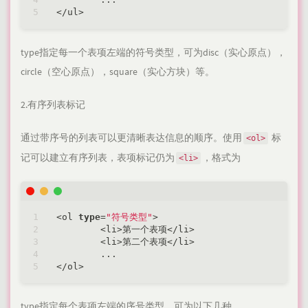
<
/
ul
>
type指定每一个表项左端的符号类型，可为disc（实心原点），
circle（空心原点），square（实心方块）等。
2.有序列表标记
通过带序号的列表可以更清晰表达信息的顺序。使用
标
<ol>
记可以建立有序列表，表项标记仍为
，格式为
<li>
<
ol 
type
=
"符号类型"
>
<
li
>
第一个表项
<
/
li
>
<
li
>
第二个表项
<
/
li
>
<
/
ol
>
type指定每个表项左端的序号类型，可为以下几种