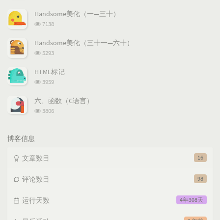
览
次
Handsome美化（一—三十）
数:
浏
7138
览
次
Handsome美化（三十一—六十）
数:
浏
5293
览
次
HTML标记
数:
浏
3959
览
次
六、函数（C语言）
数:
浏
3806
览
次
数:
博客信息
文章数目
16
评论数目
98
运行天数
4年308天