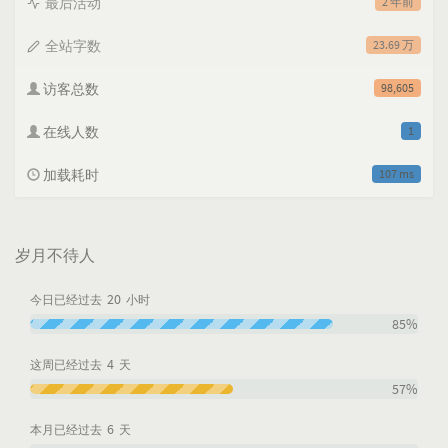
最后活动
2 年前
全站字数
23.69 万
访客总数
98,605
在线人数
1
加载耗时
107 ms
岁月不待人
20
今日已经过去
小时
85%
4
这周已经过去
天
57%
6
本月已经过去
天