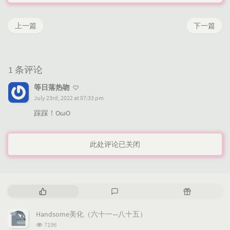
上一篇
下一篇
1 条评论
等日落热吻
July 23rd, 2022 at 07:33 pm
踩踩！OωO
此处评论已关闭
热
最
随
门
新
机
文
评
文
Handsome美化（六十一—八十五）
章
论
章
浏
7196