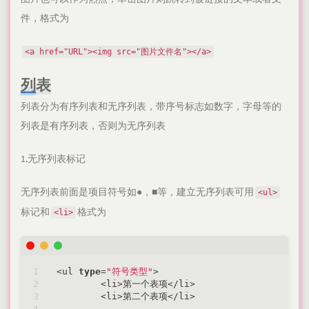
件，格式为
<a href="URL"><img src="图片文件名"></a>
列表
列表分为有序列表和无序列表，带序号标志如数字，字母等的
列表是有序列表，否则为无序列表
1.无序列表标记
无序列表前面是项目符号如●，■等，建立无序列表可用
<ul>
标记和
格式为
<li>
<
ul 
type
=
"符号类型"
>
<
li
>
第一个表项
<
/
li
>
<
li
>
第二个表项
<
/
li
>