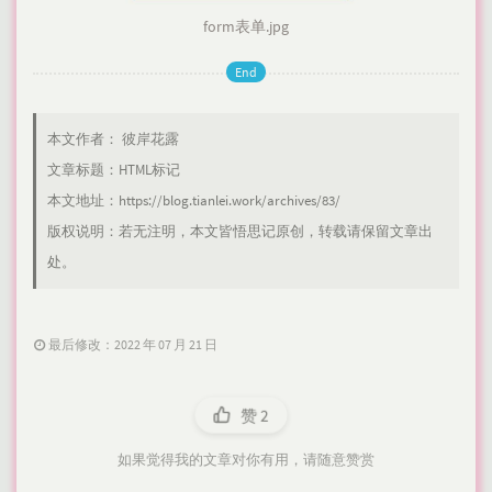
form表单.jpg
End
本文作者：
彼岸花露
文章标题：
HTML标记
本文地址：
https://blog.tianlei.work/archives/83/
版权说明：若无注明，本文皆
悟思记
原创，转载请保留文章出
处。
最后修改：2022 年 07 月 21 日
赞
2
如果觉得我的文章对你有用，请随意赞赏