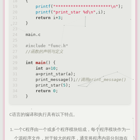
{

printf
(
"**********************\n"
);

printf
(
"print_star %d\n"
,i);

return
 i+
3
;

}

main.c

#
include
"func.h"
//函数的声明与定义
int
main
()
{

int
 a=
10
;

    a=print_star(a);

    print_message();
//调用print_message()
    print_star(
5
);

return
0
;

C语言的编译和执行具有以下特点。
一个C程序由一个或多个程序模块组成，每个程序模块作为一
个源程序文件，对于较大的程序，通常将程序内容分别放在