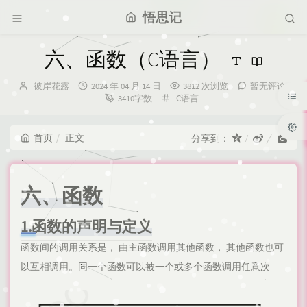
悟思记
六、函数（C语言）
博
发
彼岸花露
2024 年 04 月 14 日
3812 次浏览
暂无评论
主：
布
分
3410字数
C语言
时
类：
间：
首页
正文
分享到：
六、函数
1.函数的声明与定义
函数间的调用关系是， 由主函数调用其他函数， 其他函数也可
以互相调用。同一个函数可以被一个或多个函数调用任意次