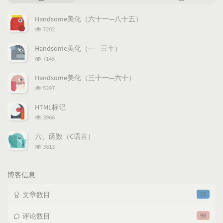
门
新
机
文
评
文
Handsome美化（六十一—八十五）
章
论
章
浏
7202
览
次
Handsome美化（一—三十）
数:
浏
7145
览
次
Handsome美化（三十一—六十）
数:
浏
5297
览
次
HTML标记
数:
浏
3966
览
次
六、函数（C语言）
数:
浏
3813
览
次
数:
博客信息
文章数目
16
评论数目
98