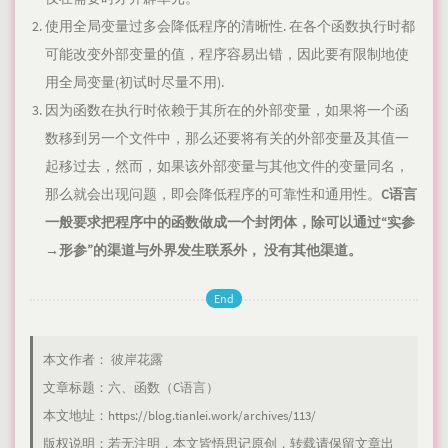
使用全局变量过多会降低程序的清晰性. 在各个函数执行时都
可能改变外部变量的值，程序容易出错，因此要有限制地使
用全局变量(初试时尽量不用).
因为函数在执行时依赖于其所在的外部变量，如果将一个函
数移到另一个文件中，那么还要将有关的外部变量及其值一
起移过去，然而，如果该外部变量与其他文件的变量同名，
那么就会出现问题，即会降低程序的可靠性和通用性。
C语言
一般要求把程序中的函数做成一个封闭体，除可以通过“实参
→形参”的渠道与外界发生联系外， 没有其他渠道。
End
本文作者：
彼岸花露
文章标题：
六、函数（C语言）
本文地址：
https://blog.tianlei.work/archives/113/
版权说明：若无注明，本文皆
悟思记
原创，转载请保留文章出