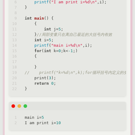
printf
(
"I am print i=%d\n"
,i);

}

int
main
()
{

    {

int
 j=
5
;

    }
//局部变量只在离自己最近的大括号内有效
int
 i=
5
;

printf
(
"main i=%d\n"
,i);

for
(
int
 k=
0
;k<
-1
;)

    {

//    printf("k=%d\n",k);for循环括号内定义的
    print(
3
);

return
0
;

main i=
5
I am print i=
10