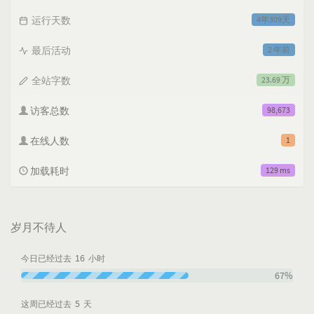
运行天数
4年309天
最后活动
2 年前
全站字数
23.69 万
访客总数
98,673
在线人数
1
加载耗时
129 ms
岁月不待人
16
今日已经过去
小时
67%
5
这周已经过去
天