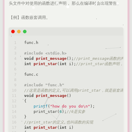
头文件中对使用的函数进行声明， 那么在编译时会出现警告。
【例】函数嵌套调用。
func.h

#
include
<stdio.h>
void
print_message
()
;
//print_message函数的声明
int
print_star
(
int
 i)
;
//print_star函数声明，
func.c

#
include
"func.h"
//这里是函数的定义,可以调用print_star，就是嵌套调用
void
print_message
()
{

printf
(
"how do you do\n"
);

    print_star(
6
);
//6是实参
//print_star的定义,也叫函数的实现
int
print_star
(
int
 i)