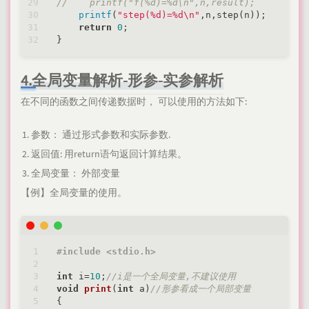
//    printf("f(%d)=%d\n",n,result);
printf
(
"step(%d)=%d\n"
,n,step(n));

return
0
;

4.全局变量解析-形参-实参解析
在不同的函数之间传递数据时， 可以使用的方法如下:
参数： 通过形式参数和实际参数.
返回值: 用return语句返回计算结果。
全局变量： 外部变量
【例】全局变量的使用。
#
include
<stdio.h>
int
 i=
10
;
//i是一个全局变量,不建议使用
void
print
(
int
 a)
//形参看成一个局部变量
{
