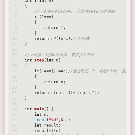
int
f
(
int
 n)
{

//一定要有结束条件,一定是在return之前的
if
(
1
==n)

    {

return
1
;

    }

return
 n*f(n
-1
);
//写公式
}

//上台阶，到第n个台阶，有多少种走法
int
step
(
int
 n)
{

if
(
1
==n||
2
==n)
//当台阶是1个，或者2个时，递归结
    {

return
 n;

    }

return
 step(n
-1
)+step(n
-2
);

}

int
main
()
{

int
 n;

scanf
(
"%d"
,&n);

int
 result;
