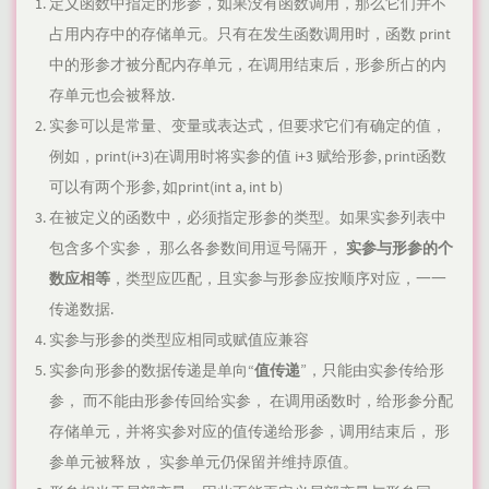
定义函数中指定的形参，如果没有函数调用，那么它们并不
占用内存中的存储单元。只有在发生函数调用时，函数 print
中的形参才被分配内存单元，在调用结束后，形参所占的内
存单元也会被释放.
实参可以是常量、变量或表达式，但要求它们有确定的值，
例如，print(i+3)在调用时将实参的值 i+3 赋给形参, print函数
可以有两个形参, 如print(int a, int b)
在被定义的函数中，必须指定形参的类型。如果实参列表中
包含多个实参， 那么各参数间用逗号隔开，
实参与形参的个
数应相等
，类型应匹配，且实参与形参应按顺序对应，一一
传递数据.
实参与形参的类型应相同或赋值应兼容
实参向形参的数据传递是单向“
值传递
”，只能由实参传给形
参， 而不能由形参传回给实参， 在调用函数时，给形参分配
存储单元，并将实参对应的值传递给形参，调用结束后， 形
参单元被释放， 实参单元仍保留并维持原值。