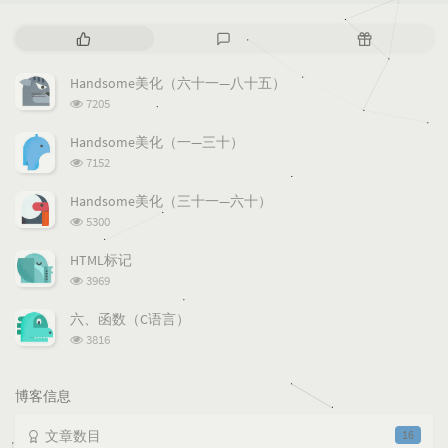
热
最
随
门
新
机
文
评
文
Handsome美化（六十一—八十五）
章
论
章
浏
7205
览
次
Handsome美化（一—三十）
数:
浏
7152
览
次
Handsome美化（三十一—六十）
数:
浏
5300
览
次
HTML标记
数:
浏
3969
览
次
六、函数（C语言）
数:
浏
3816
览
次
数:
博客信息
文章数目
16