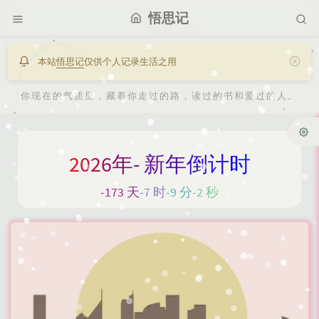
悟思记
本站
悟思记
仅供个人记录生活之用
你现在的气质里，藏着你走过的路，读过的书和爱过的人。
2
0
2
6
年
-
新
年
倒
计
时
-173 天
-7 时
-9 分
-3 秒