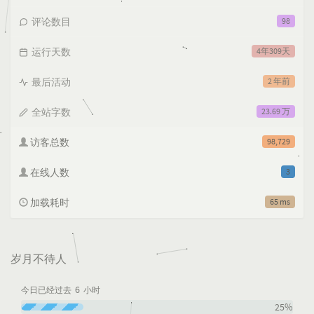
评论数目
98
运行天数
4年309天
最后活动
2 年前
全站字数
23.69 万
访客总数
98,729
在线人数
3
加载耗时
65 ms
岁月不待人
6
今日已经过去
小时
25%