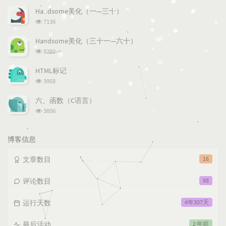
次
Handsome美化（一—三十）
数:
浏
7136
览
次
Handsome美化（三十一—六十）
数:
浏
5292
览
次
HTML标记
数:
浏
3958
览
次
六、函数（C语言）
数:
浏
3806
览
次
数:
博客信息
文章数目
16
评论数目
98
运行天数
4年307天
最后活动
2 年前