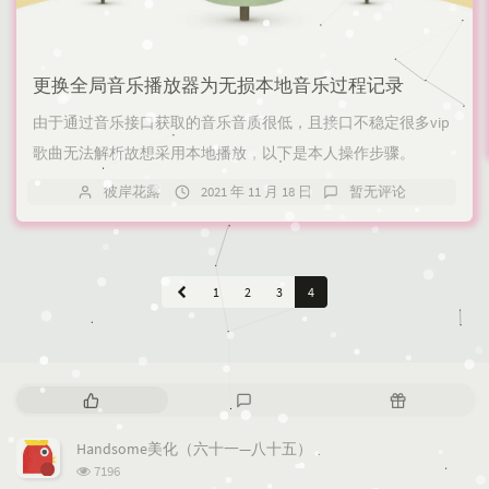
更换全局音乐播放器为无损本地音乐过程记录
由于通过音乐接口获取的音乐音质很低，且接口不稳定很多vip
歌曲无法解析故想采用本地播放，以下是本人操作步骤。
彼岸花露
2021 年 11 月 18 日
暂无评论
1
2
3
4
热
最
随
门
新
机
文
评
文
Handsome美化（六十一—八十五）
章
论
章
浏
7196
览