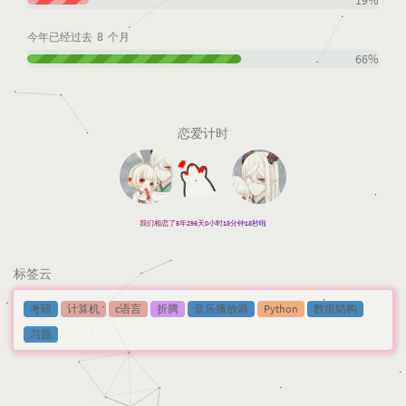
19%
8
今年已经过去
个月
66%
恋爱计时
我们相恋了5年296天0小时18分钟18秒啦
标签云
考研
计算机
c语言
折腾
音乐播放器
Python
数据结构
习题