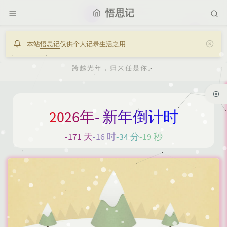
悟思记
本站
悟思记
仅供个人记录生活之用
跨越光年，归来任是你。
2
0
2
6
年
-
新
年
倒
计
时
-171 天
-16 时
-34 分
-19 秒