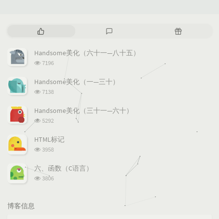
热
最
随
门
新
机
文
评
文
Handsome美化（六十一—八十五）
章
论
章
浏
7196
览
次
Handsome美化（一—三十）
数:
浏
7138
览
次
Handsome美化（三十一—六十）
数:
浏
5292
览
次
HTML标记
数:
浏
3958
览
次
六、函数（C语言）
数:
浏
3806
览
次
数:
博客信息