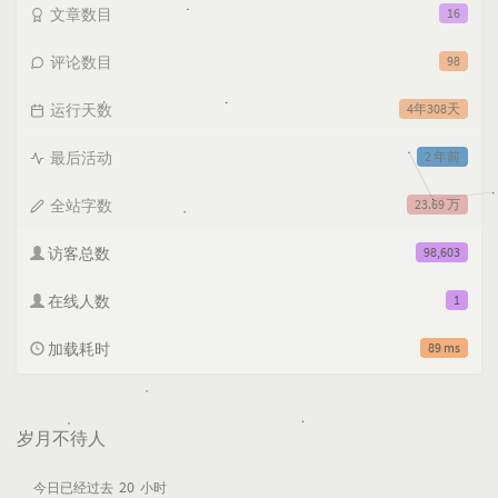
文章数目
16
评论数目
98
运行天数
4年308天
最后活动
2 年前
全站字数
23.69 万
访客总数
98,603
在线人数
1
加载耗时
89 ms
岁月不待人
20
今日已经过去
小时